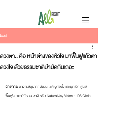
โพสต์
ดวงตา.. คือ หน้าต่างของหัวใจ มาฟื้นฟูแก้วตา
ดวงใจ ด้วยธรรมชาติบำบัดกันเถอะ
วิทยากร: 
อาจารย์อุราภา วัฒนะโชติ ผู้ก่อตั้ง และบุกเบิก ศูนย์
ฟื้นฟูดวงตาวิถีธรรมชาติ หรือ Natural Joy Vision at DS Clinic