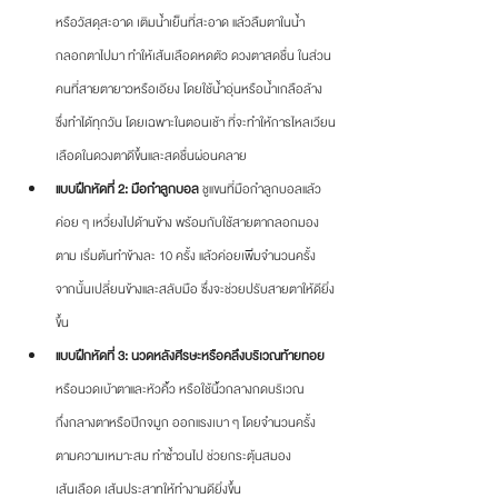
หรือวัสดุสะอาด เติมน้ำเย็นที่สะอาด แล้วลืมตาในน้ำ 
กลอกตาไปมา ทำให้เส้นเลือดหดตัว ดวงตาสดชื่น ในส่วน
คนที่สายตายาวหรือเอียง โดยใช้น้ำอุ่นหรือน้ำเกลือล้าง 
ซึ่งทำได้ทุกวัน โดยเฉพาะในตอนเช้า ที่จะทำให้การไหลเวียน
เลือดในดวงตาดีขึ้นและสดชื่นผ่อนคลาย
แบบฝึกหัดที่ 2: มือกำลูกบอล 
ชูแขนที่มือกำลูกบอลแล้ว
ค่อย ๆ เหวี่ยงไปด้านข้าง พร้อมกับใช้สายตากลอกมอง
ตาม เริ่มต้นทำข้างละ 10 ครั้ง แล้วค่อยเพิ่มจำนวนครั้ง 
จากนั้นเปลี่ยนข้างและสลับมือ ซึ่งจะช่วยปรับสายตาให้ดียิ่ง
ขึ้น
แบบฝึกหัดที่ 3: นวดหลังศีรษะหรือคลึงบริเวณท้ายทอย 
หรือนวดเบ้าตาและหัวคิ้ว หรือใช้นิ้วกลางกดบริเวณ
กึ่งกลางตาหรือปีกจมูก ออกแรงเบา ๆ โดยจำนวนครั้ง
ตามความเหมาะสม ทำซ้ำวนไป ช่วยกระตุ้นสมอง 
เส้นเลือด เส้นประสาทให้ทำงานดียิ่งขึ้น