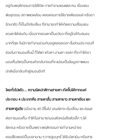
อยู่กับพฤติกรรมการใช้ชีวิต การทำงานของแต่ละคน เรื่องของ
พันธุกรรม สภาพแวดล้อม ตลอดจนการใช้ยาสเตียรอยด์ หรือยา
รักษาสิว ก็เป็นปัจจัยเสี่ยง ที่สามารถทำให้เกิดความเสื่อมของ
ดวงตาได้เช่นกัน เนื่องจากดวงตาเป็นอวัยวะที่อยู่ใกล้กับสมอง
มากที่สุด จึงมีการทำงานร่วมกันอยู่ตลอดเวลา ซึ่งส่วนประกอบที่
ช่วยในการมองเห็นนี้ ก็ได้แก่ แก้วตา ม่านตา จอตา ที่จะทำให้เรา
มองเห็นวัตถุเป็นทรงหัวกลับก่อนที่จะแปลงเป็นข้อมูลภาพแบบ
ปกติเมื่อกลับเข้าสู่สมองอีกที
โดยทั่วไปแล้ว... ความผิดปกติทางสายตา เกิดขึ้นได้จากองค์
ประกอบ 4 ประเภทคือ สายตาสั้น สายตายาว สายตาเอียง และ
สายตาสูงวัย
 (เมื่ออายุ 40 ปีขึ้นไป เลนส์ตาจะเริ่มเสื่อม และส่งผล
ต่อการมองเห็น ทำให้ไม่สามารถมองตัวหนังสือตัวเล็ก ๆ ได้
ชัดเจน) หรืออาจเป็นเพราะพฤติกรรมการทำงานหน้าจอ
คอมพิวเตอร์เป็นเวลานาน ๆ การสูบบุหรี่ ได้รับวิตามิน หรือสาร