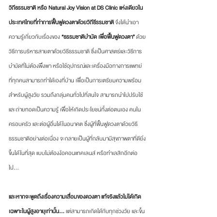
วิถีธรรมชาติ หรือ Natural Joy Vision at DS Clinic แห่งเดียวใน
ประเทศไทยที่ทำการฟื้นฟูดวงตาด้วยวิถีธีรรมชาติ 
จึงได้นำเอา
ความรู้เกี่ยวกับเรื่องของ 
“ธรรมชาติบำบัด เพื่อฟื้นฟูดวงตา”
 ด้วย
วิธีการบริหารสายตาด้วยวิธีธรรมชาติ ซึ่งเป็นศาสตร์และวิธีการ
บำบัดที่ไม่ต้องพึ่งพา หรือใช้อุปกรณ์และเครื่องมือทางการแพทย์ 
ที่ทุกคนสามารถทำได้เองที่บ้าน เพื่อเป็นการเตรียมความพร้อม
สำหรับผู้สูงวัย รวมถึงกลุ่มคนทั่วไปที่สนใจ สามารถนำไปปรับใช้ 
และถ่ายทอดเป็นความรู้ เพื่อให้เกิดประโยชน์ทั้งต่อตนเอง คนใน
ครอบครัว และต่อผู้อื่นได้ในอนาคต ซึ่งผู้ที่ฟื้นฟูดวงตาด้วยวิธี
ธรรมชาติอย่างต่อเนื่อง จะกลายเป็นผู้ที่กลับมามีสุขภาพตาที่ดียิ่ง
ขึ้นได้ในที่สุด แบบไม่ต้องง้อคอนแทคเลนส์ หรือทำเลสิกอีกต่อ
ไป…
และหากจะพูดถึงเรื่องความเสื่อมของดวงตา แท้จริงแล้วไม่ได้เกิด
เฉพาะในผู้สูงอายุเท่านั้น… 
แต่สามารถเกิดได้กับทุกช่วงวัย และขึ้น