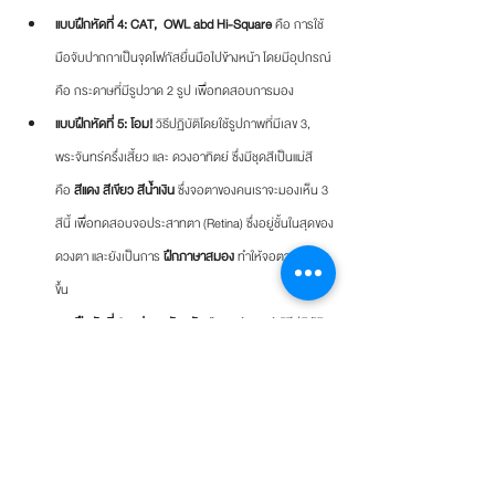
แบบฝึกหัดที่ 4: CAT,  OWL abd Hi-Square 
คือ การใช้
มือจับปากกาเป็นจุดโฟกัสยื่นมือไปข้างหน้า โดยมีอุปกรณ์ 
คือ กระดาษที่มีรูปวาด 2 รูป เพื่อทดสอบการมอง
แบบฝึกหัดที่ 5: โอม!
 วิธีปฏิบัติโดยใช้รูปภาพที่มีเลข 3, 
พระจันทร์ครึ่งเสี้ยว และ ดวงอาทิตย์ ซึ่งมีชุดสีเป็นแม่สี 
คือ 
สีแดง สีเขียว สีน้ำเงิน
 ซึ่งจอตาของคนเราจะมองเห็น 3 
สีนี้ เพื่อทดสอบจอประสาทตา (Retina) ซึ่งอยู่ชั้นในสุดของ
ดวงตา และยังเป็นการ
 ฝึกภาษาสมอง
 ทำให้จอตาสดชื่น
ขึ้น 
แบบฝึกหัดที่ 6: รูปภาพหัวกลับ (Inner Image) 
วิธีปฏิบัติ
โดยใช้รูปภาพสีดำลักษณะเหมือนขดหอย รูปภาพหัวใจสี
แดง และรูปภาพหัวใจสีเขียว โดยให้ผู้เข้าอบรมจ้องมอง
แต่ละภาพจนครบแล้วหลับตาลง 
จากนั้นให้จินตนาการวาดภาพ  ซึ่งผู้เข้าอบรมส่วนใหญ่จะ
มองเห็นเป็นภาพขาวดำสลับกัน 
โดยจะมองเห็นสิ่งที่ตรง