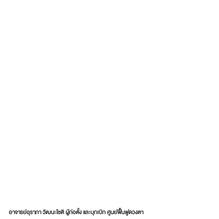
อาจารย์อุราภา วัฒนะโชติ ผู้ก่อตั้ง และบุกเบิก ศูนย์ฟื้นฟูดวงตา