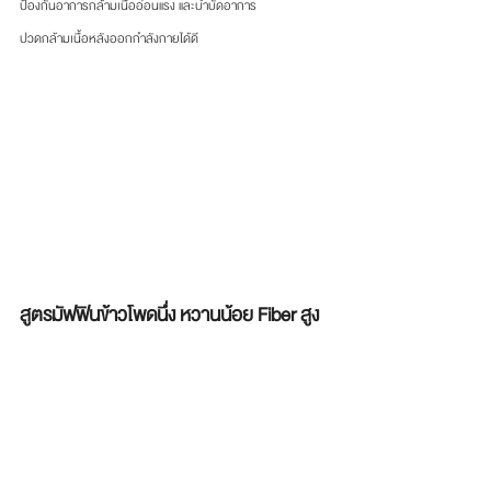
ป้องกันอาการกล้ามเนื้ออ่อนแรง และบำบัดอาการ
ปวดกล้ามเนื้อหลังออกกำลังกายได้ดี
สูตรมัฟฟินข้าวโพดนึ่ง หวานน้อย Fiber สูง