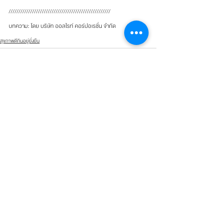
////////////////////////////////////////////////////
บทความ: โดย บริษัท ออลไรท์ คอร์ปอเรชั่น จำกัด
สุขภาพดีกินอยู่ยั่งยืน
ดูทั้งหมด
โพสต์ล่าสุด