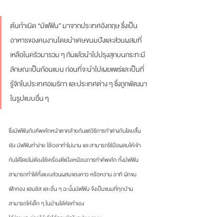
ต้นกำเนิด “มัฟฟิน” มาจากประเทศอังกฤษ ซึ่งเป็น
อาหารของคนงานโดยนำเศษขนมปังและส่วนผสมที่
เหลือในครัวมารวม ๆ กันแล้วนำไปปรุงสุกบนกระทะมี
ลักษณะเป็นก้อนแบน ก่อนที่จะนำไปเผยแพร่และเป็นที่
รู้จักในประเทศอเมริกา และประเทศต่าง ๆ ซึ่งถูกพัฒนา
ในรูปแบบอื่น ๆ
ซึ่งมัฟฟินกับคัพเค้กหน้าตาคล้ายกันแต่วิธีการทำต่างกันโดยสิ้น
เชิง มัฟฟินทำง่าย ใช้เวลาทำไม่นาน และสามารถใช้มือผสมให้เข้า
กันได้โดยไม่ต้องใช้เครื่องตีแป้งเหมือนการทำคัพเค้ก ทั้งมัฟฟิน
สามารถทำได้ทั้งแบบส่วนผสมของคาว หรือหวาน อาทิ ผักขม 
ฟักทอง แฮมชีส และอื่น ๆ ฉะนั้นมัฟฟิน จึงเป็นขนมที่ทุกบ้าน
สามารถให้เด็ก ๆ ในบ้านได้หัดทำเอง