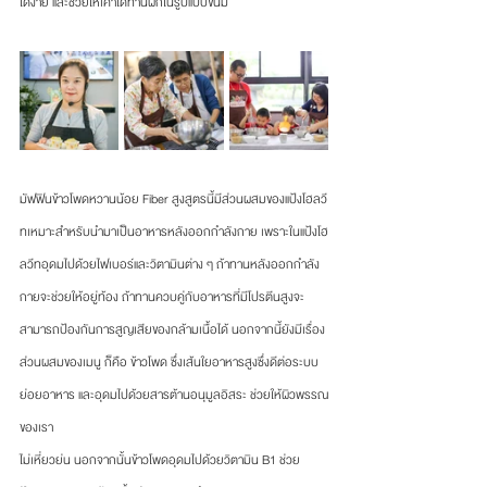
ได้ง่าย และช่วยให้เค้าได้ทานผักในรูปแบบขนม
มัฟฟินข้าวโพดหวานน้อย Fiber สูงสูตรนี้มีส่วนผสมของแป้งโฮลวี
ทเหมาะสำหรับนำมาเป็นอาหารหลังออกกำลังกาย เพราะในแป้งโฮ
ลวีทอุดมไปด้วยไฟเบอร์และวิตามินต่าง ๆ ถ้าทานหลังออกกำลัง
กายจะช่วยให้อยู่ท้อง ถ้าทานควบคู่กับอาหารที่มีโปรตีนสูงจะ
สามารถป้องกันการสูญเสียของกล้ามเนื้อได้ นอกจากนี้ยังมีเรื่อง
ส่วนผสมของเมนู ก็คือ ข้าวโพด ซึ่งเส้นใยอาหารสูงซึ่งดีต่อระบบ
ย่อยอาหาร และอุดมไปด้วยสารต้านอนุมูลอิสระ ช่วยให้ผิวพรรณ
ของเรา
ไม่เหี่ยวย่น นอกจากนั้นข้าวโพดอุดมไปด้วยวิตามิน B1 ช่วย