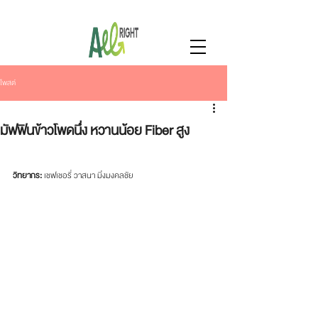
โพสต์
มัฟฟินข้าวโพดนึ่ง หวานน้อย Fiber สูง
วิทยากร: 
เชฟเชอรี่ วาสนา มิ่งมงคลชัย